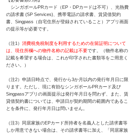
シンガポールPRカード（EP・DPカードは不可）、光熱費
の請求書 (SP Services)、携帯電話の請求書、賃貸借契約
書、Singpass（自宅住所が登録されていること）アプリ画面
の提示等が必要です。
（注1）
消費税免税制度を利用するための在留証明について
は、現住所欄への物件名称の記載は不要
です。（物件名称の
記載を希望する場合は、これが印字された書類等をご用意く
ださい。）
（注2）申請日時点で、発行から3か月以内の発行年月日に限
ります。ただし、現に有効なシンガポールPRカード及び
Singpassアプリの画面提示は発行年月日を問わず、また、賃
貸借契約書については、申請日が契約期間の範囲内であるこ
とを条件に、発行年月日は問いません。
（注3）同居家族のEPカード所持者を名義人とした請求書等
しか用意できない場合は、その請求書等に加え、「同居家族