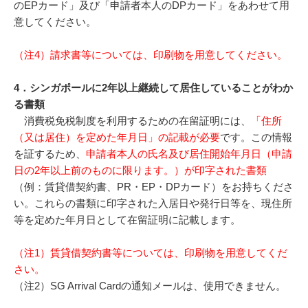
のEPカード」及び「申請者本人のDPカード」をあわせて用
意してください。
（注4）請求書等については、印刷物を用意してください。
4．シンガポールに2年以上継続して居住していることがわか
る書類
消費税免税制度を利用するための在留証明には、
「住所
（又は居住）を定めた年月日」の記載が必要
です。この情報
を証するため、
申請者本人の氏名及び居住開始年月日（申請
日の2年以上前のものに限ります。）が印字された書類
（例：賃貸借契約書、PR・EP・DPカード）をお持ちくださ
い。これらの書類に印字された入居日や発行日等を、現住所
等を定めた年月日として在留証明に記載します。
（注1）賃貸借契約書等については、印刷物を用意してくだ
さい。
（注2）SG Arrival Cardの通知メールは、使用できません。