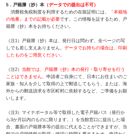
5．戸籍謄（抄）本
（データでの提出は不可）
消費税免税制度を利用するための在留証明には、
「本籍地
の地番」までの記載が必要
です。この情報を証するため、戸
籍謄（抄）本をお持ちください。
（注1）戸籍謄（抄）本は、発行日は問わず、全ページの写
しでも差し支えありません。
データでお持ちの場合は、印刷
したものをご用意ください。
（注2）
当館では、戸籍謄（抄）本の発行・取り寄せを行う
ことはできません。
申請者ご自身にて、日本にお住まいのご
家族・知人を介して取得の上で郵送してもらう、または、海
外からの郵送請求を市区町村に依頼するなど、ご準備をお願
いします。
（注3）マイナポータル等で取得した電子戸籍パス（発行か
ら3か月以内のものに限ります。）を当館窓口に提出した場
合、書面の戸籍謄本等の提出に代えることができますが、当
館での戸籍情報の取得・確認に時間を要するため、申請から