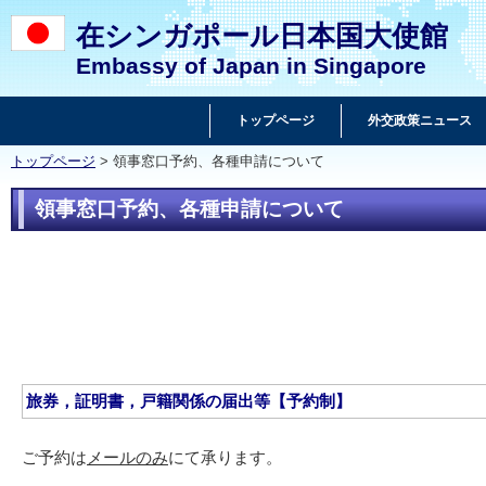
在シンガポール日本国大使館
Embassy of Japan in Singapore
トップページ
外交政策ニュース
トップページ
> 領事窓口予約、各種申請について
領事窓口予約、各種申請について
旅券，証明書，戸籍関係の届出等【予約制】
ご予約は
メールのみ
にて承ります。