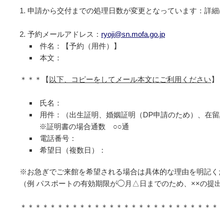
申請から交付までの処理日数が変更となっています：詳細
予約メールアドレス：
ryoji@sn.mofa.go.jp
件名：【予約（用件）】
本文：
＊＊＊【
以下、コピーをしてメール本文にご利用ください
】
氏名：
用件：（出生証明、婚姻証明（DP申請のため）、在
※証明書の場合通数 ○○通
電話番号：
希望日（複数日）：
※お急ぎでご来館を希望される場合は具体的な理由を明記く
（例 パスポートの有効期限が◯月△日までのため、××の提
＊＊＊＊＊＊＊＊＊＊＊＊＊＊＊＊＊＊＊＊＊＊＊＊＊＊＊