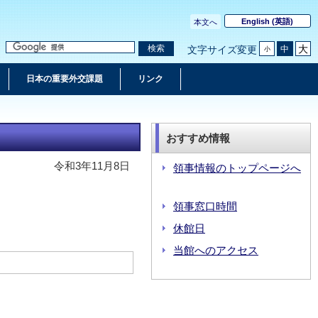
English
(英語)
本文へ
大
検索
中
文字サイズ変更
小
日本の重要外交課題
リンク
おすすめ情報
令和3年11月8日
領事情報のトップページへ
領事窓口時間
休館日
当館へのアクセス