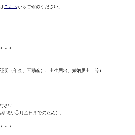
は
こちら
からご確認ください。
＊＊＊
留証明（年金、不動産）、出生届出、婚姻届出 等）
ださい
出期限が◯月△日までのため）。
＊＊＊