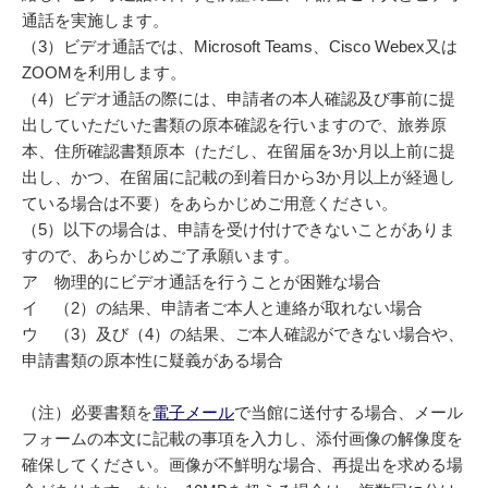
通話を実施します。
（3）ビデオ通話では、Microsoft Teams、Cisco Webex又は
ZOOMを利用します。
（4）ビデオ通話の際には、申請者の本人確認及び事前に提
出していただいた書類の原本確認を行いますので、旅券原
本、住所確認書類原本（ただし、在留届を3か月以上前に提
出し、かつ、在留届に記載の到着日から3か月以上が経過し
ている場合は不要）をあらかじめご用意ください。
（5）以下の場合は、申請を受け付けできないことがありま
すので、あらかじめご了承願います。
ア 物理的にビデオ通話を行うことが困難な場合
イ （2）の結果、申請者ご本人と連絡が取れない場合
ウ （3）及び（4）の結果、ご本人確認ができない場合や、
申請書類の原本性に疑義がある場合
（注）必要書類を
電子メール
で当館に送付する場合、メール
フォームの本文に記載の事項を入力し、添付画像の解像度を
確保してください。画像が不鮮明な場合、再提出を求める場