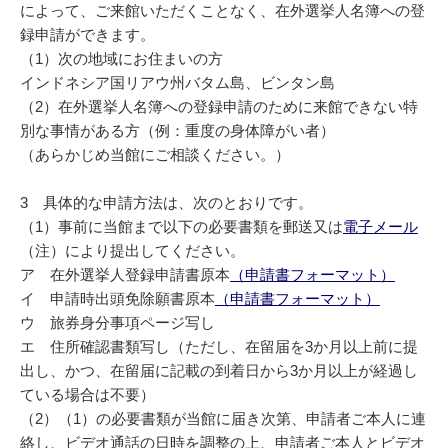
によって、ご来館いただくことなく、在外選挙人名簿への登
録申請ができます。
（1）次の地域にお住まいの方
インドネシア国リアウ州バタム島、ビンタン島
（2）在外選挙人名簿への登録申請のために来館できない特
別な事情がある方（例：重度の身体障がい者）
（あらかじめ当館にご相談ください。）
3 具体的な申請方法は、次のとおりです。
（1）事前に当館まで以下の必要書類を郵送又は
電子メール
（注）により提出してください。
ア 在外選挙人登録申請書原本
（申請書フォーマット）
イ 申請時出頭免除願書原本
（申請書フォーマット）
ウ 旅券身分事項ページ写し
エ 住所確認書類写し（ただし、在留届を3か月以上前に提
出し、かつ、在留届に記載の到着日から3か月以上が経過し
ている場合は不要）
（2）（1）の必要書類が当館に届き次第、申請者ご本人に連
絡し、ビデオ通話の日時を調整の上、申請者ご本人とビデオ